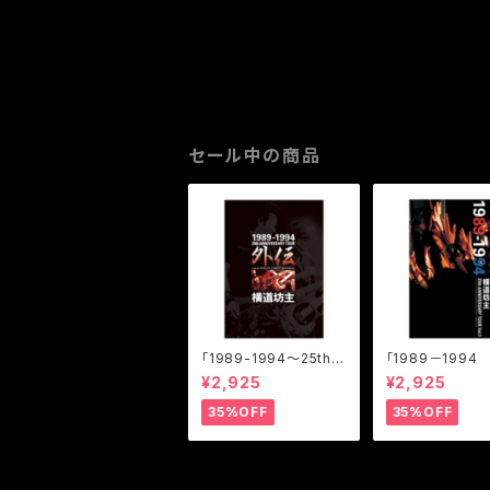
セール中の商品
「1989-1994～25th A
「1989－1994 
NNIVERSARY TOUR
h ANNIVERSA
¥2,925
¥2,925
外伝」(LIVE DVD)
UR Vol.1」(LIVE
35%OFF
35%OFF