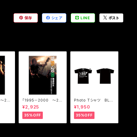
保存
シェア
LINE
ポスト
～25t
「1995－2000 ～25t
Photo Tシャツ BLA
RY TO
h ANNIVERSARY TO
CK/WHITE
¥2,925
¥1,950
 DVD)
UR Vol.2」(LIVE DVD)
35%OFF
35%OFF