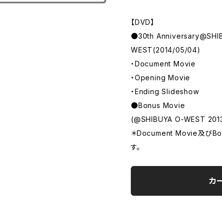
【DVD】
●30th Anniversary@SHI
WEST(2014/05/04)
・Document Movie
・Opening Movie
・Ending Slideshow
●Bonus Movie
(@SHIBUYA O-WEST 2013
＊Document Movie及び
す。
カ