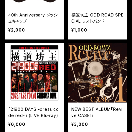
40th Anniversary メッシ
横道坊主 ODD ROAD SPE
ュキャップ
CIAL リストバンド
¥2,000
¥1,000
「21900 DAYS -dress co
NEW BEST ALBUM「Revi
de red-」 (LIVE Blu-ray)
ve CASE1」
¥6,000
¥3,000